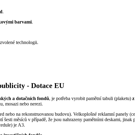
ed
.
žkovými barvami
.
zvolené technologii.
ublicity - Dotace EU
ských a dotačních fondů
, je potřeba vyrobit pamětní tabuli (plaketu)
z
u, mosazi nebo nerezi.
řed nebo na rekonstruovanou budovu). Velkoplošné reklamní panely (cedul
tí šesti měsíců v případě, že jsou nahrazeny pamětními deskami, jinak p
edule) je A3.