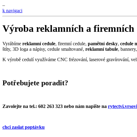
–
k navigaci
Výroba reklamních a firemních 
Vyrábíme
reklamní cedule
, firemní cedule,
pamětní desky
,
cedule 
štíty, 3D loga a nápisy, cedule smaltované,
reklamní tabule
, bannery,
K výrobě cedulí využíváme CNC frézování, laserové gravírování, velk
Potřebujete poradit?
Zavolejte na tel.: 602 263 323 nebo nám napište na
rytectvi.vrso
chci zaslat poptávku