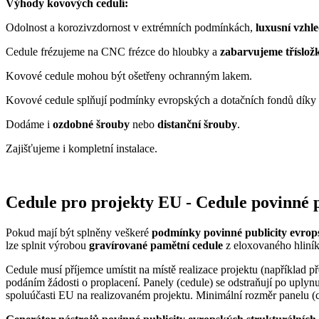
Výhody kovových cedulí:
Odolnost a korozivzdornost v extrémních podmínkách,
luxusní vzhl
Cedule frézujeme na CNC frézce do hloubky a
zabarvujeme tříslo
Kovové cedule mohou být ošetřeny ochranným lakem.
Kovové cedule splňují podmínky evropských a dotačních fondů díky 
Dodáme i
ozdobné šrouby
nebo
distanční šrouby
.
Zajišťujeme i kompletní instalace.
Cedule pro projekty EU - Cedule povinné p
Pokud mají být splněny veškeré
podmínky povinné publicity evrop
lze splnit výrobou
gravírované pamětní cedule
z eloxovaného hliník
Cedule musí příjemce umístit na místě realizace projektu (například p
podáním žádosti o proplacení. Panely (cedule) se odstraňují po uplynu
spoluúčasti EU na realizovaném projektu. Minimální rozměr panelu (c