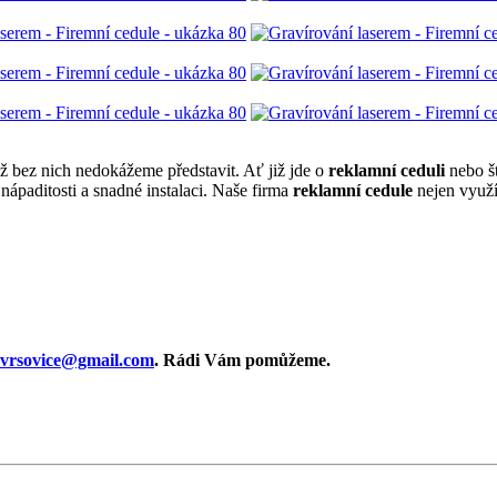
ž bez nich nedokážeme představit. Ať již jde o
reklamní ceduli
nebo št
nápaditosti a snadné instalaci. Naše firma
reklamní cedule
nejen využív
i.vrsovice@gmail.com
. Rádi Vám pomůžeme.