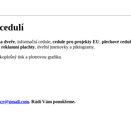
cedulí
na dveře
, informační cedule,
cedule pro projekty EU
,
plechové cedul
reklamní plachty
, dveřní jmenovky a piktogramy.
oplošný tisk a plotrovou grafiku.
vice@gmail.com
. Rádi Vám pomůžeme.