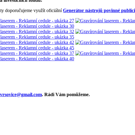
a investičních fondů:
ty doporučujeme využít oficiální
Generátor nástrojů povinné publici
i.vrsovice@gmail.com
. Rádi Vám pomůžeme.