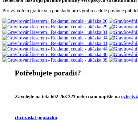
Generátor nástrojů povinné publicity evropských strukturálních 
Pro vytvoření grafických podkladů pro výrobu cedule povinné publici
Potřebujete poradit?
Zavolejte na tel.: 602 263 323 nebo nám napište na
rytectv
chci zaslat poptávku